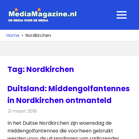
Ga
naar
MediaMagaz
MENU
de
De
inhoud
media
Home
Nordkirchen
over
de
media
Tag:
Nordkirchen
Duitsland: Middengolfantennes
in Nordkirchen ontmanteld
21 maart 2018
Redactie
Nieuws
,
Radionieuws
In het Duitse Nordkirchen zijn woensdag de
middengolfantennes die voorheen gebruikt
werden voor de uitzendingen van radiozender