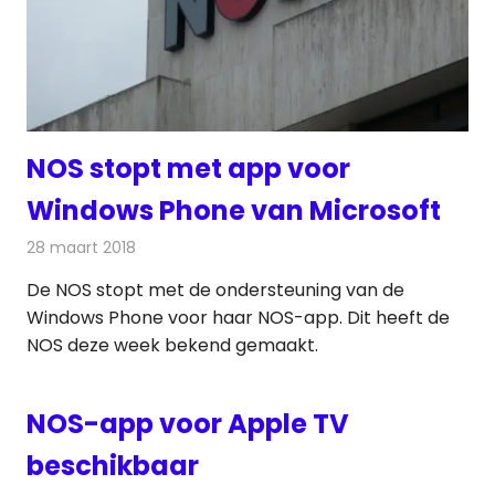
NOS stopt met app voor
Windows Phone van Microsoft
28 maart 2018
Redactie
Internet
,
Nieuws
De NOS stopt met de ondersteuning van de
Windows Phone voor haar NOS-app. Dit heeft de
NOS deze week bekend gemaakt.
NOS-app voor Apple TV
beschikbaar