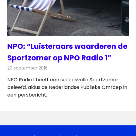
NPO: “Luisteraars waarderen de
Sportzomer op NPO Radio 1”
20 september 2016
Redactie
Nieuws
,
Radionieuws
NPO Radio 1 heeft een succesvolle Sportzomer
beleefd, aldus de Nederlandse Publieke Omroep in
een persbericht.