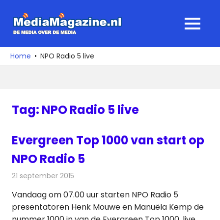
Ga
naar
MediaMagaz
MENU
de
De
inhoud
media
Home
NPO Radio 5 live
over
de
media
Tag:
NPO Radio 5 live
Evergreen Top 1000 van start op
NPO Radio 5
21 september 2015
Redactie
Nieuws
,
Radionieuws
Vandaag om 07.00 uur starten NPO Radio 5
presentatoren Henk Mouwe en Manuëla Kemp de
nummer 1000 in van de Evergreen Top 1000, live