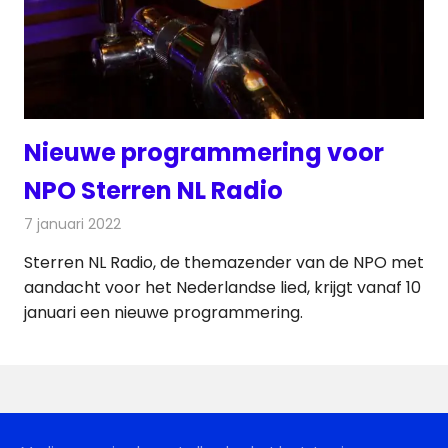
Nieuwe programmering voor
NPO Sterren NL Radio
7 januari 2022
Redactie
Radionieuws
Sterren NL Radio, de themazender van de NPO met
aandacht voor het Nederlandse lied, krijgt vanaf 10
januari een nieuwe programmering.