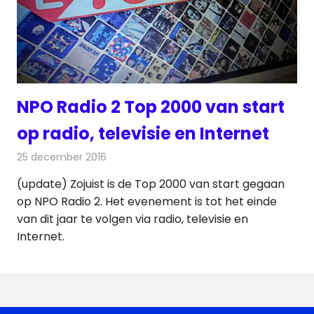
NPO Radio 2 Top 2000 van start
op radio, televisie en Internet
25 december 2016
Redactie
Nieuws
,
Radionieuws
,
Televisienieuws
(update) Zojuist is de Top 2000 van start gegaan
op NPO Radio 2. Het evenement is tot het einde
van dit jaar te volgen via radio, televisie en
Internet.