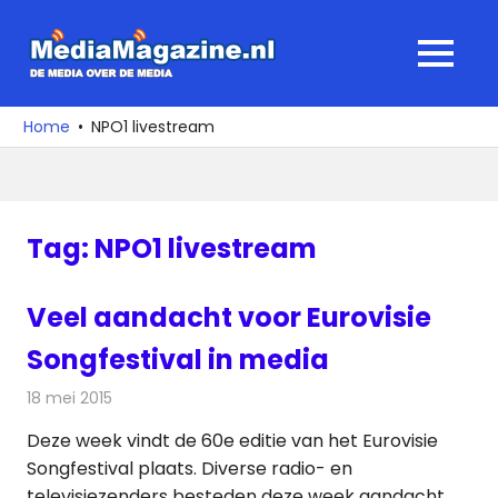
Ga
naar
MediaMagaz
MENU
de
De
inhoud
media
Home
NPO1 livestream
over
de
media
Tag:
NPO1 livestream
Veel aandacht voor Eurovisie
Songfestival in media
18 mei 2015
Redactie
Televisienieuws
Deze week vindt de 60e editie van het Eurovisie
Songfestival plaats. Diverse radio- en
televisiezenders besteden deze week aandacht