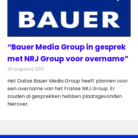
“Bauer Media Group in gesprek
met NRJ Group voor overname”
20 augustus 2017
Redactie
Nieuws
,
Radionieuws
Het Duitse Bauer Media Group heeft plannen voor
een overname van het Franse NRJ Group. Er
zouden al gesprekken hebben plaatsgevonden
hierover.