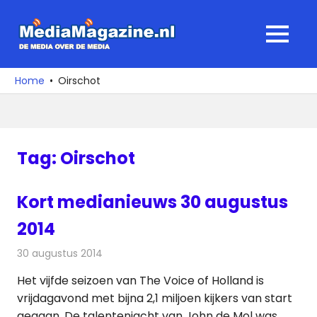
Ga
naar
MediaMagaz
MENU
de
De
inhoud
media
Home
Oirschot
over
de
media
Tag:
Oirschot
Kort medianieuws 30 augustus
2014
30 augustus 2014
Redactie
Andere media over de media
Het vijfde seizoen van The Voice of Holland is
vrijdagavond met bijna 2,1 miljoen kijkers van start
gegaan. De talentenjacht van John de Mol was