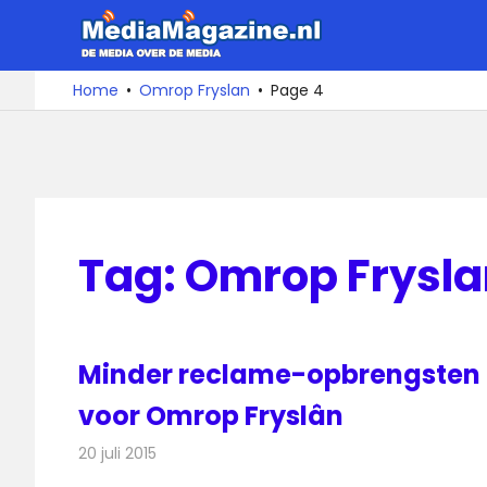
Ga
MediaMa
naar
de
De
Home
Omrop Fryslan
Page 4
media
inhoud
over
de
media
Tag:
Omrop Frysla
Minder reclame-opbrengsten
voor Omrop Fryslân
20 juli 2015
Redactie
Nieuws
,
Radionieuws
,
Televisienieuws