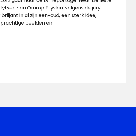
2012 gaat naar de tv-reportage ‘Hea!: De lêste
fytser’ van Omrop Fryslân, volgens de jury
‘briljant in al zijn eenvoud, een sterk idee,
prachtige beelden en