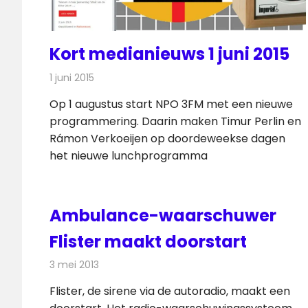
Kort medianieuws 1 juni 2015
1 juni 2015
Redactie
Andere media over de media
Op 1 augustus start NPO 3FM met een nieuwe
programmering. Daarin maken Timur Perlin en
Rámon Verkoeijen op doordeweekse dagen
het nieuwe lunchprogramma
Ambulance-waarschuwer
Flister maakt doorstart
3 mei 2013
Redactie
Radionieuws
Flister, de sirene via de autoradio, maakt een