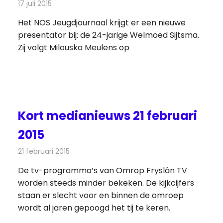
17 juli 2015
Redactie
Nieuws
,
Televisienieuws
Het NOS Jeugdjournaal krijgt er een nieuwe
presentator bij: de 24-jarige Welmoed Sijtsma.
Zij volgt Milouska Meulens op
Kort medianieuws 21 februari
2015
21 februari 2015
Redactie
Andere media over de media
De tv-programma’s van Omrop Fryslân TV
worden steeds minder bekeken. De kijkcijfers
staan er slecht voor en binnen de omroep
wordt al jaren gepoogd het tij te keren.