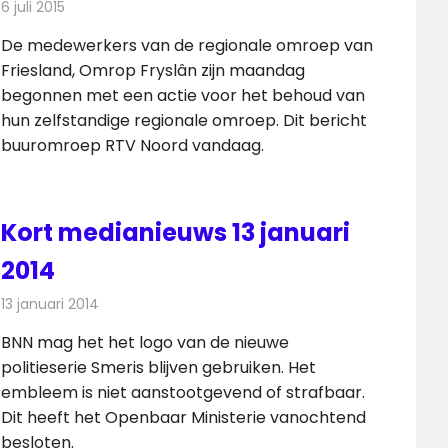
6 juli 2015
Redactie
Nieuws
,
Radionieuws
,
Televisienieuws
De medewerkers van de regionale omroep van
Friesland, Omrop Fryslân zijn maandag
begonnen met een actie voor het behoud van
hun zelfstandige regionale omroep. Dit bericht
buuromroep RTV Noord vandaag.
Kort medianieuws 13 januari
2014
13 januari 2014
Redactie
Andere media over de media
BNN mag het het logo van de nieuwe
politieserie Smeris blijven gebruiken. Het
embleem is niet aanstootgevend of strafbaar.
Dit heeft het Openbaar Ministerie vanochtend
besloten.