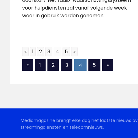
doorstart. Het radio-waarschuwingssysteem
voor hulpdiensten zal vanaf volgende week
weer in gebruik worden genomen.
«
1
2
3
4
5
»
Berichten
Vorige
Volgende
«
1
2
3
4
5
»
berichten
berichten
paginering
Mediamagazine brengt elke dag het laatste nieuws ove
streamingdiensten en telecomnieuws.