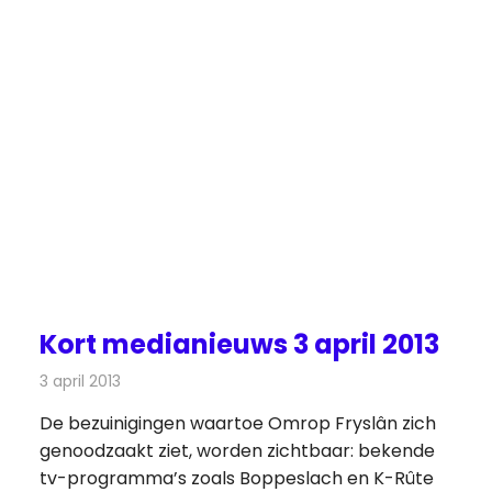
Kort medianieuws 3 april 2013
3 april 2013
Redactie
Andere media over de media
De bezuinigingen waartoe Omrop Fryslân zich
genoodzaakt ziet, worden zichtbaar: bekende
tv-programma’s zoals Boppeslach en K-Rûte