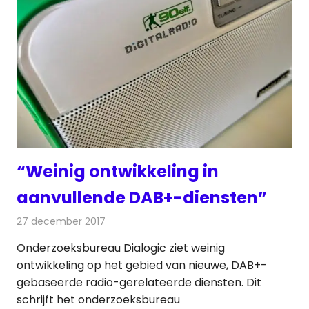
“Weinig ontwikkeling in
aanvullende DAB+-diensten”
27 december 2017
Redactie
Nieuws
,
Radionieuws
Onderzoeksbureau Dialogic ziet weinig
ontwikkeling op het gebied van nieuwe, DAB+-
gebaseerde radio-gerelateerde diensten. Dit
schrijft het onderzoeksbureau