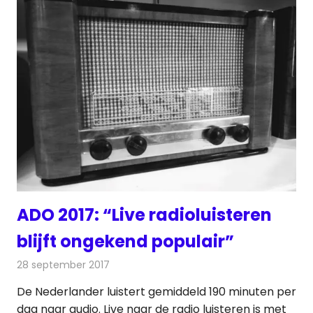
ADO 2017: “Live radioluisteren
blijft ongekend populair”
28 september 2017
Redactie
Nieuws
,
Radionieuws
De Nederlander luistert gemiddeld 190 minuten per
dag naar audio. Live naar de radio luisteren is met