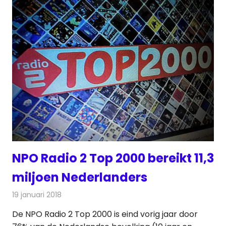
NPO Radio 2 Top 2000 bereikt 11,3
miljoen Nederlanders
19 januari 2018
Redactie
Nieuws
,
Radionieuws
De NPO Radio 2 Top 2000 is eind vorig jaar door