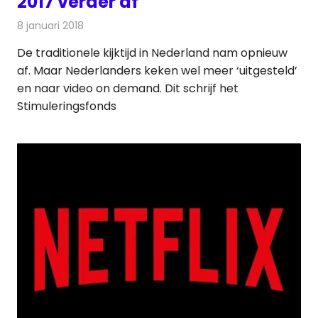
2017 verder af
8 januari 2018
Redactie
Nieuws
,
Televisienieuws
De traditionele kijktijd in Nederland nam opnieuw
af. Maar Nederlanders keken wel meer ‘uitgesteld’
en naar video on demand. Dit schrijf het
Stimuleringsfonds