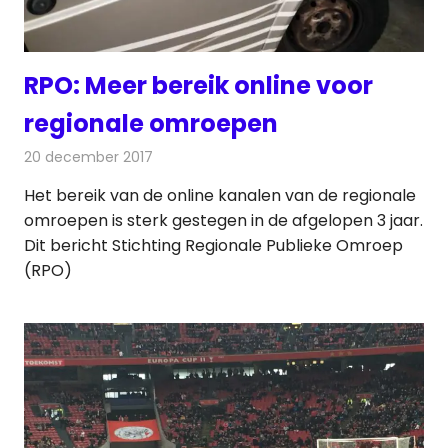
RPO: Meer bereik online voor
regionale omroepen
20 december 2017
Redactie
Nieuws
,
Televisienieuws
Het bereik van de online kanalen van de regionale
omroepen is sterk gestegen in de afgelopen 3 jaar.
Dit bericht Stichting Regionale Publieke Omroep
(RPO)