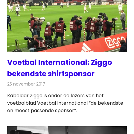
Voetbal International: Ziggo
bekendste shirtsponsor
25 november 2017
Redactie
Nieuws
,
Televisienieuws
Kabelaar Ziggo is onder de lezers van het
voetbalblad Voetbal International “de bekendste
en meest passende sponsor”.