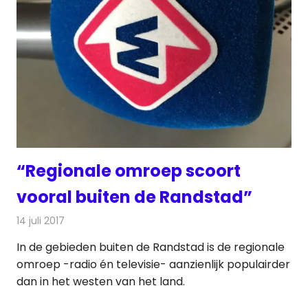
“Regionale omroep scoort
vooral buiten de Randstad”
14 juli 2017
Redactie
Nieuws
,
Radionieuws
,
Televisienieuws
In de gebieden buiten de Randstad is de regionale
omroep -radio én televisie- aanzienlijk populairder
dan in het westen van het land.