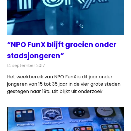
“NPO FunX blijft groeien onder
stadsjongeren”
14 september 2017
Redactie
Nieuws
,
Radionieuws
Het weekbereik van NPO FunX is dit jaar onder
jongeren van 15 tot 35 jaar in de vier grote steden
gestegen naar 19%. Dit blijkt uit onderzoek