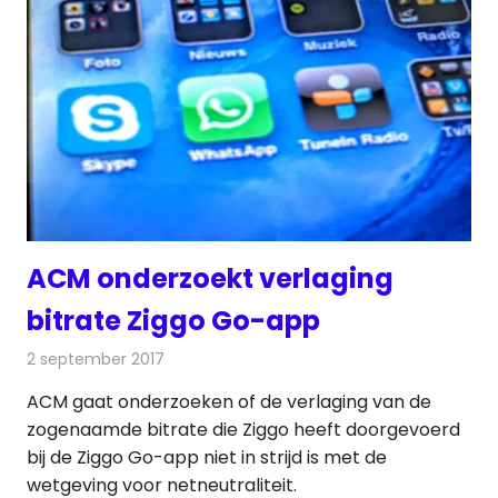
ACM onderzoekt verlaging
bitrate Ziggo Go-app
2 september 2017
Redactie
Nieuws
,
Televisienieuws
ACM gaat onderzoeken of de verlaging van de
zogenaamde bitrate die Ziggo heeft doorgevoerd
bij de Ziggo Go-app niet in strijd is met de
wetgeving voor netneutraliteit.