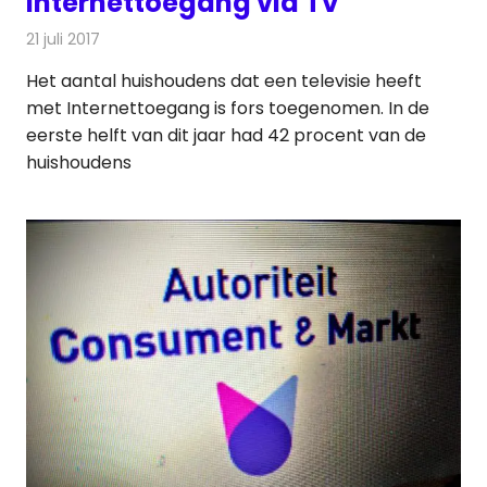
Internettoegang via TV
21 juli 2017
Redactie
Nieuws
,
Televisienieuws
Het aantal huishoudens dat een televisie heeft
met Internettoegang is fors toegenomen. In de
eerste helft van dit jaar had 42 procent van de
huishoudens