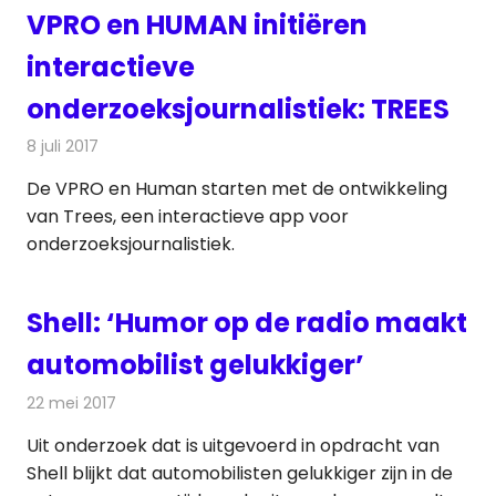
VPRO en HUMAN initiëren
interactieve
onderzoeksjournalistiek: TREES
8 juli 2017
Redactie
Internet
,
Nieuws
De VPRO en Human starten met de ontwikkeling
van Trees, een interactieve app voor
onderzoeksjournalistiek.
Shell: ‘Humor op de radio maakt
automobilist gelukkiger’
22 mei 2017
Redactie
Nieuws
,
Radionieuws
Uit onderzoek dat is uitgevoerd in opdracht van
Shell blijkt dat automobilisten gelukkiger zijn in de