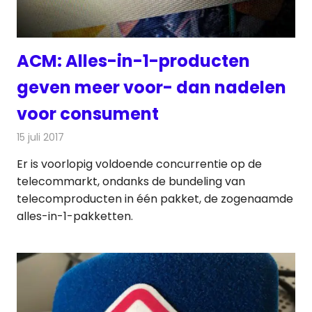
ACM: Alles-in-1-producten
geven meer voor- dan nadelen
voor consument
15 juli 2017
Redactie
Kabelzaken
,
Nieuws
Er is voorlopig voldoende concurrentie op de
telecommarkt, ondanks de bundeling van
telecomproducten in één pakket, de zogenaamde
alles-in-1-pakketten.