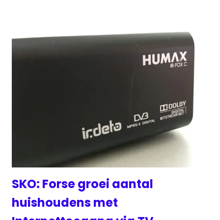
SKO: Forse groei aantal
huishoudens met