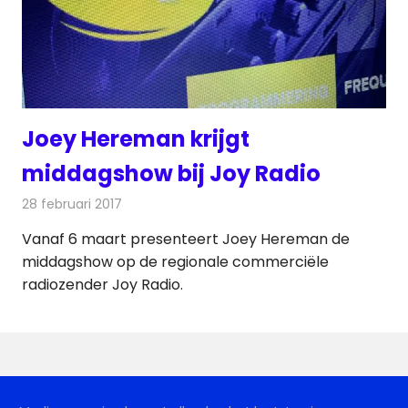
Joey Hereman krijgt
middagshow bij Joy Radio
28 februari 2017
Redactie
Nieuws
,
Radionieuws
Vanaf 6 maart presenteert Joey Hereman de
middagshow op de regionale commerciële
radiozender Joy Radio.