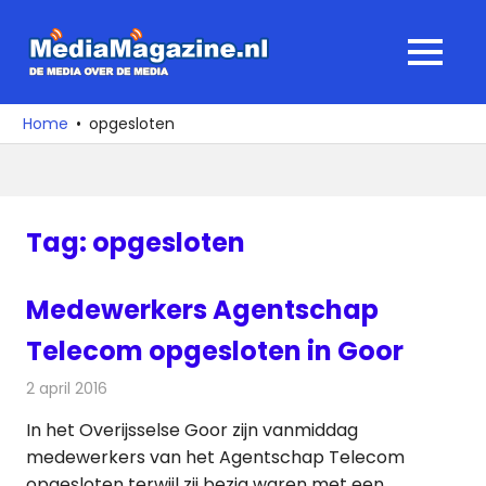
Ga
naar
MediaMagaz
MENU
de
De
inhoud
media
Home
opgesloten
over
de
media
Tag:
opgesloten
Medewerkers Agentschap
Telecom opgesloten in Goor
2 april 2016
Redactie
Nieuws
,
Radionieuws
In het Overijsselse Goor zijn vanmiddag
medewerkers van het Agentschap Telecom
opgesloten terwijl zij bezig waren met een