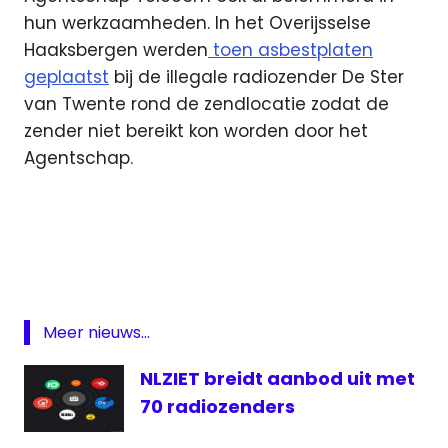
hun werkzaamheden. In het Overijsselse
Haaksbergen werden
toen asbestplaten
geplaatst
bij de illegale radiozender De Ster
van Twente rond de zendlocatie zodat de
zender niet bereikt kon worden door het
Agentschap.
Agentschap
Telecom
Goor
Los
Banditos
Meer nieuws...
opgesloten
NLZIET breidt aanbod uit met
piraat
70 radiozenders
Radio
vrije