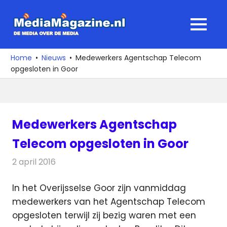
Ga
naar
MediaMagaz
MENU
de
De
inhoud
media
Home
Nieuws
Medewerkers Agentschap Telecom
over
opgesloten in Goor
de
media
Medewerkers Agentschap
Telecom opgesloten in Goor
2 april 2016
Redactie
Nieuws
,
Radionieuws
In het Overijsselse Goor zijn vanmiddag
medewerkers van het Agentschap Telecom
opgesloten terwijl zij bezig waren met een