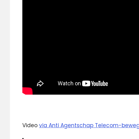
Video
via Anti Agentschap Telecom-bewe