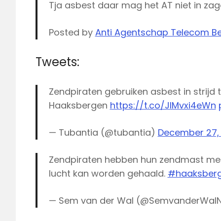
Tja asbest daar mag het AT niet in za
Posted by
Anti Agentschap Telecom B
Tweets:
Zendpiraten gebruiken asbest in strijd 
Haaksbergen
https://t.co/JIMvxi4eWn
— Tubantia (@tubantia)
December 27, 
Zendpiraten hebben hun zendmast met a
lucht kan worden gehaald.
#haaksber
— Sem van der Wal (@SemvanderWal