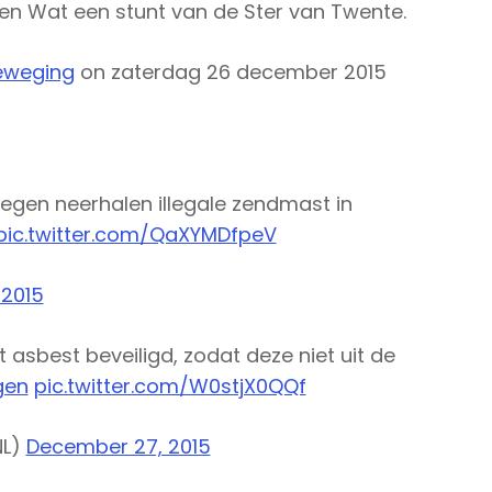
gen Wat een stunt van de Ster van Twente.
eweging
on zaterdag 26 december 2015
tegen neerhalen illegale zendmast in
pic.twitter.com/QaXYMDfpeV
2015
sbest beveiligd, zodat deze niet uit de
gen
pic.twitter.com/W0stjX0QQf
NL)
December 27, 2015