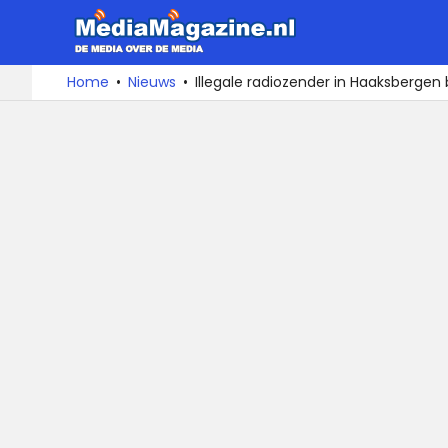
MediaMa
De
Ga
Home
Nieuws
Illegale radiozender in Haaksberg
media
naar
over
de
de
inhoud
media