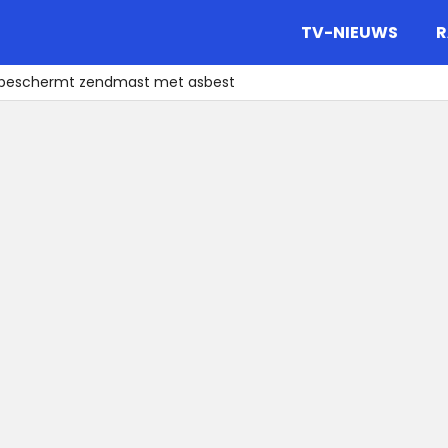
gazine.
TV-NIEUWS
R
en beschermt zendmast met asbest