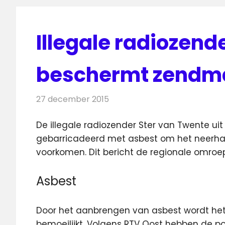
Illegale radiozen
beschermt zendma
27 december 2015
Redactie
Nieuws
,
Radionieuws
De illegale radiozender Ster van Twente u
gebarricadeerd met asbest om het neerhale
voorkomen.
Dit bericht de regionale omro
Asbest
Door het aanbrengen van asbest wordt het
bemoeilijkt. Volgens RTV Oost hebben de p