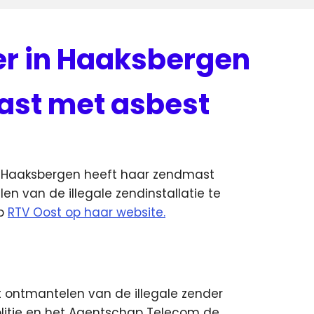
der in Haaksbergen
st met asbest
it Haaksbergen heeft haar zendmast
n van de illegale zendinstallatie te
ep
RTV Oost op haar website.
 ontmantelen van de illegale zender
olitie en het Agentschap Telecom de