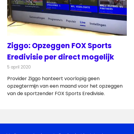
Ziggo: Opzeggen FOX Sports
Eredivisie per direct mogelijk
5 april 2020
Redactie
Televisienieuws
Provider Ziggo hanteert voorlopig geen
opzegtermijn van een maand voor het opzeggen
van de sportzender FOX Sports Eredivisie.