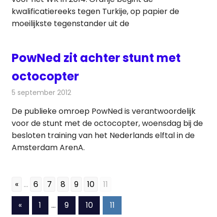
kwalificatiereeks tegen Turkije, op papier de
moeilijkste tegenstander uit de
PowNed zit achter stunt met
octocopter
5 september 2012
Redactie
Televisienieuws
De publieke omroep PowNed is verantwoordelijk
voor de stunt met de octocopter, woensdag bij de
besloten training van het Nederlands elftal in de
Amsterdam ArenA.
«
...
6
7
8
9
10
11
Berichten
Vorige
«
1
…
9
10
11
berichten