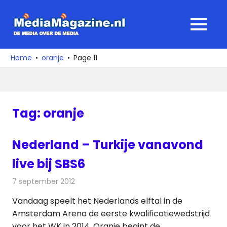
Ga
naar
MediaMagaz
MENU
de
De
inhoud
media
Home
oranje
Page 11
over
de
media
Tag:
oranje
Nederland – Turkije vanavond
live bij SBS6
7 september 2012
Redactie
Televisienieuws
Vandaag speelt het Nederlands elftal in de
Amsterdam Arena de eerste kwalificatiewedstrijd
voor het WK in 2014. Oranje begint de