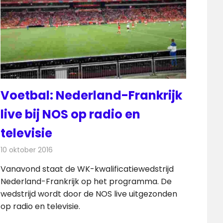
Voetbal: Nederland-Frankrijk
live bij NOS op radio en
televisie
10 oktober 2016
Redactie
Nieuws
,
Radionieuws
,
Televisienieuws
Vanavond staat de WK-kwalificatiewedstrijd
Nederland-Frankrijk op het programma. De
wedstrijd wordt door de NOS live uitgezonden
op radio en televisie.