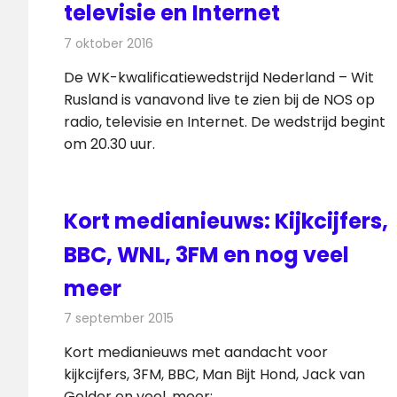
televisie en Internet
7 oktober 2016
Redactie
Nieuws
,
Radionieuws
,
Televisienieuws
De WK-kwalificatiewedstrijd Nederland – Wit
Rusland is vanavond live te zien bij de NOS op
radio, televisie en Internet. De wedstrijd begint
om 20.30 uur.
Kort medianieuws: Kijkcijfers,
BBC, WNL, 3FM en nog veel
meer
7 september 2015
Redactie
Andere media over de media
,
Nieuw
Kort medianieuws met aandacht voor
kijkcijfers, 3FM, BBC, Man Bijt Hond, Jack van
Gelder en veel ,meer: