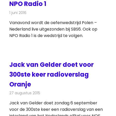
NPO Radio 1
1 juni 2016
Redactie
Nieuws
,
Radionieuws
Vanavond wordt de oefenwedstrijd Polen –
Nederland live uitgezonden bij SBS6. Ook op
NPO Radio 1 is de wedstrijd te volgen.
Jack van Gelder doet voor
300ste keer radioverslag
Oranje
s
27 augustus 2015
Redactie
Nieuws
,
Radionieuws
Jack van Gelder doet zondag 6 september
voor de 300ste keer een radioverslag van een
interland van het Nederlands elftal voor NOS