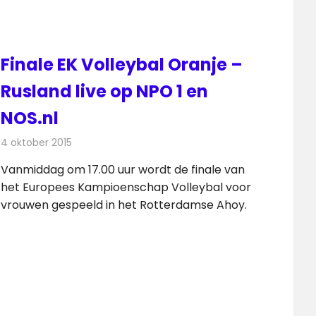
Finale EK Volleybal Oranje –
Rusland live op NPO 1 en
NOS.nl
4 oktober 2015
Redactie
Internet
,
Nieuws
,
Radionieuws
,
Televisienieuws
Vanmiddag om 17.00 uur wordt de finale van
het Europees Kampioenschap Volleybal voor
vrouwen gespeeld in het Rotterdamse Ahoy.