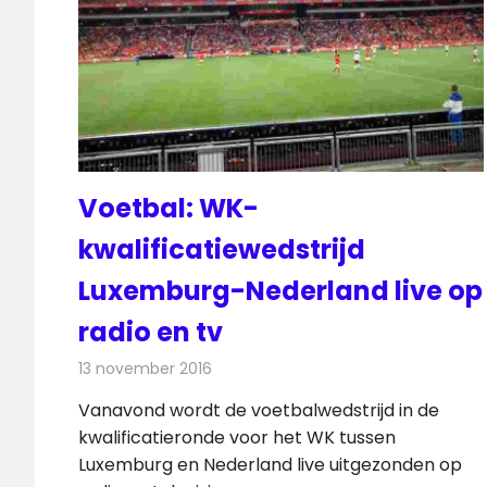
Voetbal: WK-
kwalificatiewedstrijd
Luxemburg-Nederland live op
radio en tv
13 november 2016
Redactie
Nieuws
,
Radionieuws
,
Televisienieuw
Vanavond wordt de voetbalwedstrijd in de
kwalificatieronde voor het WK tussen
Luxemburg en Nederland live uitgezonden op