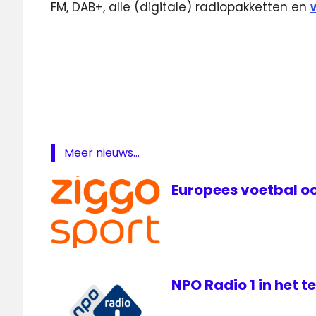
FM, DAB+, alle (digitale) radiopakketten en
livestream
Oranje
Nederland
live
NPO
Radio
1
Meer nieuws...
oranje
Europees voetbal oo
Polen -
Nederland
sbs6
voetbal
NPO Radio 1 in het 