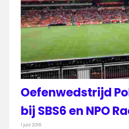
Oefenwedstrijd Po
bij SBS6 en NPO Ra
1 juni 2016
Redactie
Nieuws
,
Radionieuws