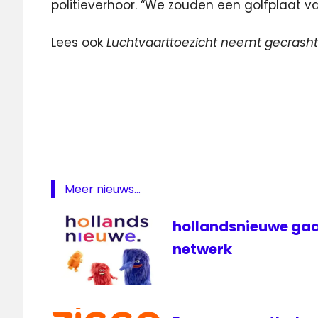
politieverhoor. “We zouden een golfplaat 
Lees ook
Luchtvaarttoezicht neemt gecrasht
omroep
oranje
PowNed
televisie
voetbal
Meer nieuws...
hollandsnieuwe gaa
netwerk