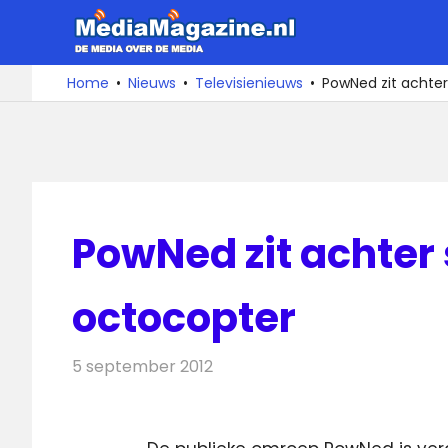
Ga
MediaMa
naar
de
De
Home
Nieuws
Televisienieuws
PowNed zit achte
media
inhoud
over
de
media
PowNed zit achter
octocopter
5 september 2012
Redactie
Televisienieuws