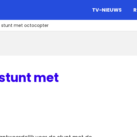
gazine.
TV-NIEUWS
R
r stunt met octocopter
 stunt met