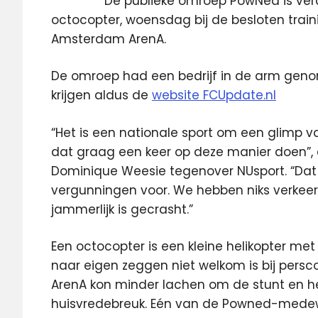
De publieke omroep PowNed is vera
octocopter, woensdag bij de besloten train
Amsterdam ArenA.
De omroep had een bedrijf in de arm gen
krijgen aldus de
website FCUpdate.nl
“Het is een nationale sport om een glimp va
dat graag een keer op deze manier doen”,
Dominique Weesie tegenover NUsport. “Dat 
vergunningen voor. We hebben niks verkeer
jammerlijk is gecrasht.”
Een octocopter is een kleine helikopter m
naar eigen zeggen niet welkom is bij persc
ArenA kon minder lachen om de stunt en 
huisvredebreuk. Eén van de Powned-med