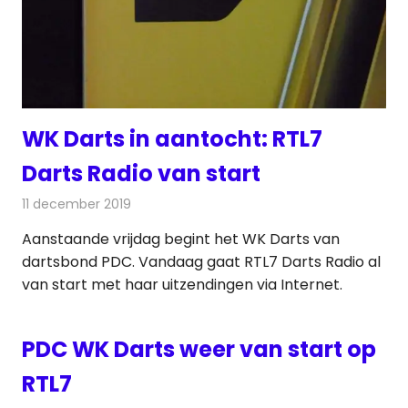
WK Darts in aantocht: RTL7
Darts Radio van start
11 december 2019
Redactie
Radionieuws
Aanstaande vrijdag begint het WK Darts van
dartsbond PDC. Vandaag gaat RTL7 Darts Radio al
van start met haar uitzendingen via Internet.
PDC WK Darts weer van start op
RTL7