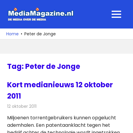
Ga
naar
MediaMagaz
MENU
de
De
inhoud
media
Home
Peter de Jonge
over
de
media
Tag:
Peter de Jonge
Kort medianieuws 12 oktober
2011
12 oktober 2011
Redactie
Andere media over de media
Miljoenen torrentgebruikers kunnen opgelucht
ademhalen. Een patentaanklacht tegen het
bedrijf achter de technologie wordt ingetrokken.