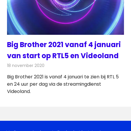
Big Brother 2021 vanaf 4 januari
van start op RTL5 en Videoland
18 november 2020
Redactie
Televisienieuws
Big Brother 2021 is vanaf 4 januari te zien bij RTL 5
en 24 uur per dag via de streamingdienst
Videoland.