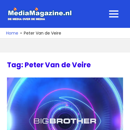
Ga
naar
MediaMagaz
MENU
de
De
inhoud
media
Home
Peter Van de Veire
over
de
media
Tag:
Peter Van de Veire