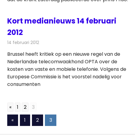
Kort medianieuws 14 februari
2012
14 februari 2012
Redactie
Andere media over de media
Brussel heeft kritiek op een nieuwe regel van de
Nederlandse telecomwaakhond OPTA over de
kosten van vaste en mobiele telefonie. Volgens de
Europese Commissie is het voorstel nadelig voor
consumenten
«
1
2
3
Berichten
Vorige
«
1
2
3
berichten
paginering