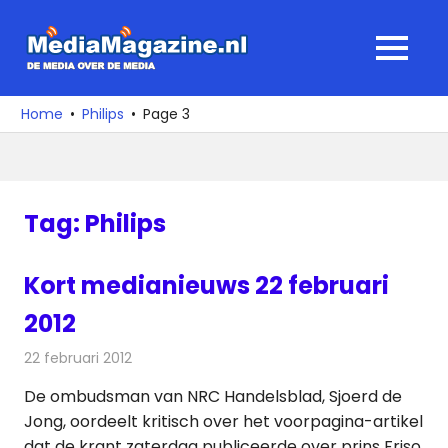
Ga
naar
MediaMagaz
MENU
de
De
inhoud
media
Home
Philips
Page 3
over
de
media
Tag:
Philips
Kort medianieuws 22 februari
2012
22 februari 2012
Redactie
Andere media over de media
De ombudsman van NRC Handelsblad, Sjoerd de
Jong, oordeelt kritisch over het voorpagina-artikel
dat de krant zaterdag publiceerde over prins Friso.