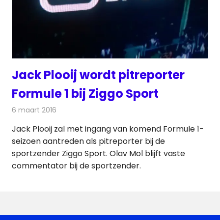
Jack Plooij wordt pitreporter
Formule 1 bij Ziggo Sport
6 maart 2016
Redactie
Nieuws
,
Televisienieuws
Jack Plooij zal met ingang van komend Formule 1-
seizoen aantreden als pitreporter bij de
sportzender Ziggo Sport. Olav Mol blijft vaste
commentator bij de sportzender.