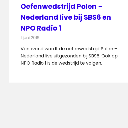
Oefenwedstrijd Polen –
Nederland live bij SBS6 en
NPO Radio 1
1 juni 2016
Redactie
Nieuws
,
Radionieuws
Vanavond wordt de oefenwedstrijd Polen –
Nederland live uitgezonden bij SBS6. Ook op
NPO Radio 1 is de wedstrijd te volgen.