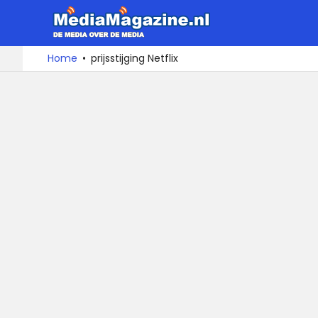
MediaMa
De
Ga
Home
prijsstijging Netflix
media
naar
over
de
de
inhoud
media