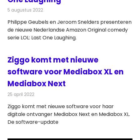
5 augustus 2022
Redactie
On-demand
Philippe Geubels en Jeroom Snelders presenteren
de nieuwe Nederlandse Amazon Original comedy
serie LOL: Last One Laughing.
Ziggo komt met nieuwe
software voor Mediabox XL en
Mediabox Next
25 april 2022
Redactie
Televisienieuws
Ziggo komt met nieuwe software voor haar
digitale ontvanger Mediabox Next en Mediabox XL.
De software-update