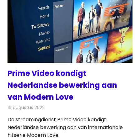
Prime Video kondigt
Nederlandse bewerking aan
van Modern Love
16 augustus 2022
Redactie
On-demand
De streamingdienst Prime Video kondigt
Nederlandse bewerking aan van internationale
hitserie Modern Love.