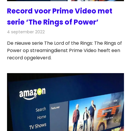
Record voor Prime Video met
serie ‘The Rings of Power’
4 september 2022
Redactie
On-demand
De nieuwe serie The Lord of the Rings: The Rings of
Power op streamingdienst Prime Video heeft een
record opgeleverd.