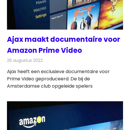
Ajax maakt documentaire voor
Amazon Prime Video
26 augustus 2022
Redactie
On-demand
Ajax heeft een exclusieve documentaire voor
Prime Video geproduceerd. De bij de
Amsterdamse club opgeleide spelers