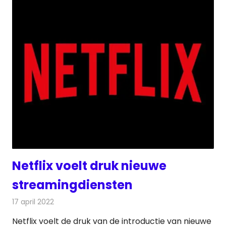
Netflix voelt druk nieuwe
streamingdiensten
17 april 2022
Redactie
On-demand
Netflix voelt de druk van de introductie van nieuwe