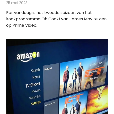
25 mei 2023
Redactie
On-demand
Per vandaag is het tweede seizoen van het
kookprogramma Oh Cook! van James May te zien
op Prime Video.