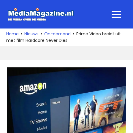
Ga
naar
MediaMagaz
MENU
de
De
inhoud
media
Home
Nieuws
On-demand
Prime Video breidt uit
over
met film Hardcore Never Dies
de
media