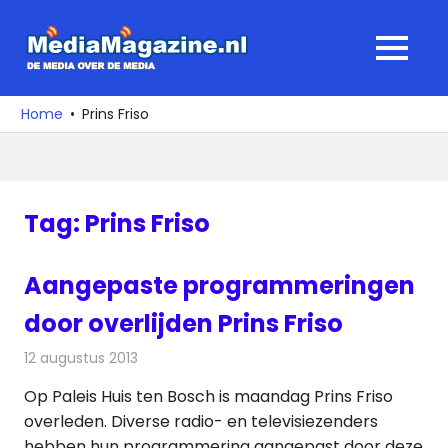
Ga
naar
MediaMagaz
MENU
de
De
inhoud
media
Home
Prins Friso
over
de
media
Tag:
Prins Friso
Aangepaste programmeringen
door overlijden Prins Friso
12 augustus 2013
Redactie
Televisienieuws
Op Paleis Huis ten Bosch is maandag Prins Friso
overleden. Diverse radio- en televisiezenders
hebben hun programmering aangepast door deze