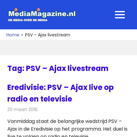
Ga
naar
MediaMagaz
MENU
de
De
inhoud
media
Home
PSV – Ajax livestream
over
de
media
Tag:
PSV – Ajax livestream
Eredivisie: PSV – Ajax live op
radio en televisie
20 maart 2016
Redactie
Nieuws
,
Radionieuws
,
Televisienieuws
Vanmiddag staat de belangrijke wedstrijd PSV –
Ajax in de Eredivisie op het programma. Het duel is
live te volgen op radio en televisie.