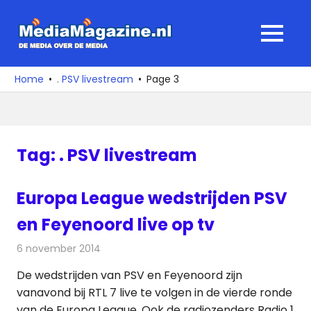
Ga
naar
MediaMagaz
MENU
de
De
inhoud
media
Home
. PSV livestream
Page 3
over
de
media
Tag:
. PSV livestream
Europa League wedstrijden PSV
en Feyenoord live op tv
6 november 2014
Redactie
Televisienieuws
De wedstrijden van PSV en Feyenoord zijn
vanavond bij RTL 7 live te volgen in de vierde ronde
van de Europa League. Ook de radiozenders Radio 1