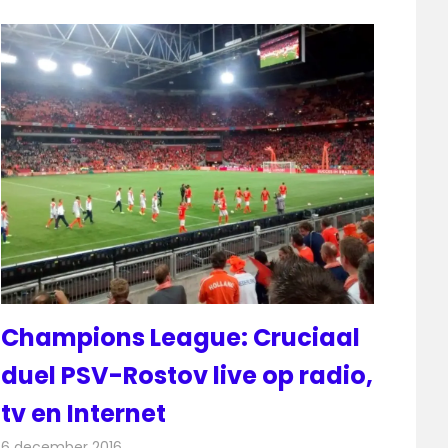
Champions League: Cruciaal
duel PSV-Rostov live op radio,
tv en Internet
6 december 2016
Redactie
Nieuws
,
Radionieuws
,
Televisienieuws