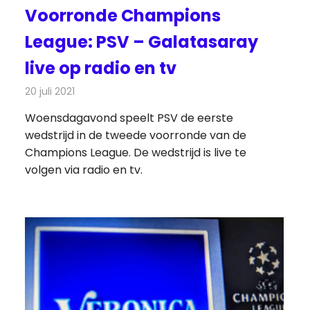
Voorronde Champions
League: PSV – Galatasaray
live op radio en tv
20 juli 2021
Redactie
Televisienieuws
Woensdagavond speelt PSV de eerste
wedstrijd in de tweede voorronde van de
Champions League. De wedstrijd is live te
volgen via radio en tv.