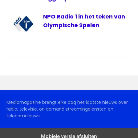
NPO Radio 1 in het teken van
Olympische Spelen
Mediamagazine brengt elke dag het laatste nieuws over
radio, televisie, on demand streamingdiensten en
telecomnieuws.
Mobiele versie afsluiten