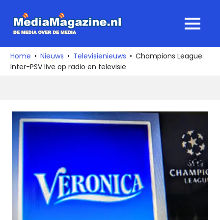
Ga
naar
MediaMagaz
MENU
de
De
inhoud
media
Home
Nieuws
Televisienieuws
Champions League:
over
Inter-PSV live op radio en televisie
de
media