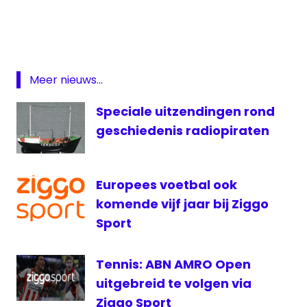
livestream
Champions
League
Inter-
Meer nieuws...
PSV
live
Speciale uitzendingen rond
PSV
geschiedenis radiopiraten
Livestream
PSV
NPO
Europees voetbal ook
Radio
komende vijf jaar bij Ziggo
1
Sport
PSV
live
Tennis: ABN AMRO Open
Veronica
uitgebreid te volgen via
Ziggo
Ziggo Sport
Sport