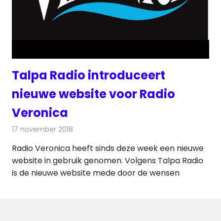
Talpa Radio introduceert
nieuwe website voor Radio
Veronica
17 november 2018
Redactie
Radionieuws
Radio Veronica heeft sinds deze week een nieuwe
website in gebruik genomen. Volgens Talpa Radio
is de nieuwe website mede door de wensen