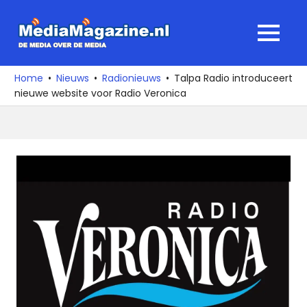
Ga
naar
MediaMagaz
MENU
de
De
inhoud
media
Home
Nieuws
Radionieuws
Talpa Radio introduceert
over
nieuwe website voor Radio Veronica
de
media