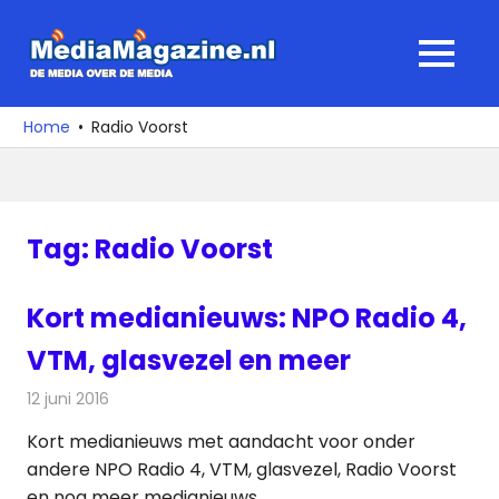
Ga
naar
MediaMagaz
MENU
de
De
inhoud
media
Home
Radio Voorst
over
de
media
Tag:
Radio Voorst
Kort medianieuws: NPO Radio 4,
VTM, glasvezel en meer
12 juni 2016
Redactie
Andere media over de media
,
Nieuws
Kort medianieuws met aandacht voor onder
andere NPO Radio 4, VTM, glasvezel, Radio Voorst
en nog meer medianieuws