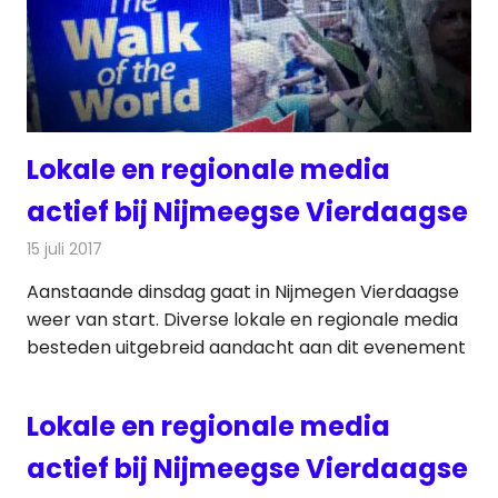
Lokale en regionale media
actief bij Nijmeegse Vierdaagse
15 juli 2017
Redactie
Nieuws
,
Radionieuws
Aanstaande dinsdag gaat in Nijmegen Vierdaagse
weer van start. Diverse lokale en regionale media
besteden uitgebreid aandacht aan dit evenement
Lokale en regionale media
actief bij Nijmeegse Vierdaagse