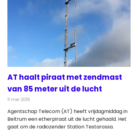
AT haalt piraat met zendmast
van 85 meter uit de lucht
11 mei 2019
Redactie
Radionieuws
Agentschap Telecom (AT) heeft vrijdagmiddag in
Beltrum een etherpiraat uit de lucht gehaald. Het
gaat om de radiozender Station Testarossa.