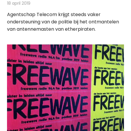
18 april 2019
Redactie
Radionieuws
Agentschap Telecom krijgt steeds vaker
ondersteuning van de politie bij het ontmantelen
van antennemasten van etherpiraten.