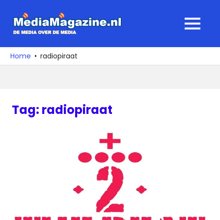
Ga
naar
MediaMagaz
MENU
de
De
inhoud
media
Home
radiopiraat
over
de
media
Tag:
radiopiraat