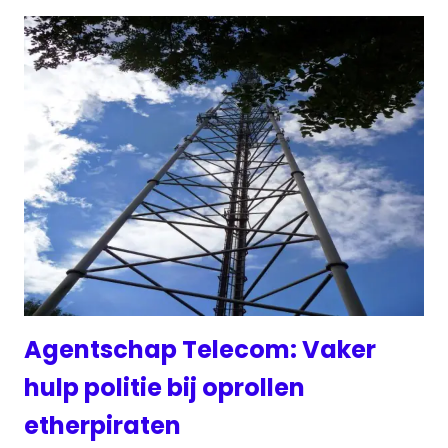
Agentschap Telecom: Vaker
hulp politie bij oprollen
etherpiraten