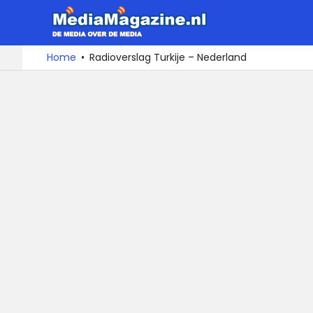
MediaMa
De
Ga
Home
Radioverslag Turkije – Nederland
media
naar
over
de
de
inhoud
media