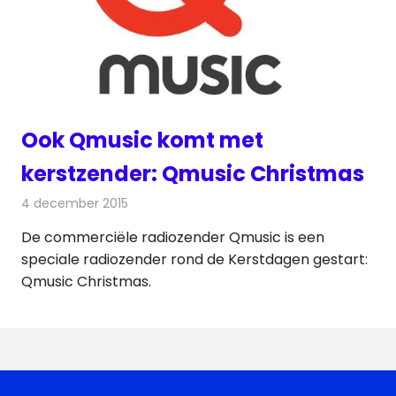
Ook Qmusic komt met
kerstzender: Qmusic Christmas
4 december 2015
Redactie
Nieuws
,
Radionieuws
De commerciële radiozender Qmusic is een
speciale radiozender rond de Kerstdagen gestart:
Qmusic Christmas.