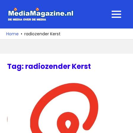
Ga
naar
MediaMagaz
MENU
de
De
inhoud
media
Home
radiozender Kerst
over
de
media
Tag:
radiozender Kerst