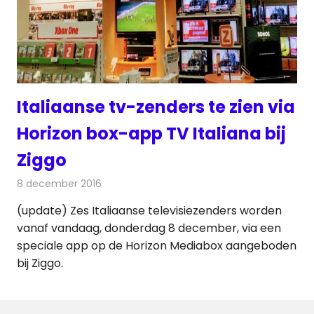
Italiaanse tv-zenders te zien via
Horizon box-app TV Italiana bij
Ziggo
8 december 2016
Redactie
Kabelzaken
,
Nieuws
,
Televisienieuws
(update) Zes Italiaanse televisiezenders worden
vanaf vandaag, donderdag 8 december, via een
speciale app op de Horizon Mediabox aangeboden
bij Ziggo.