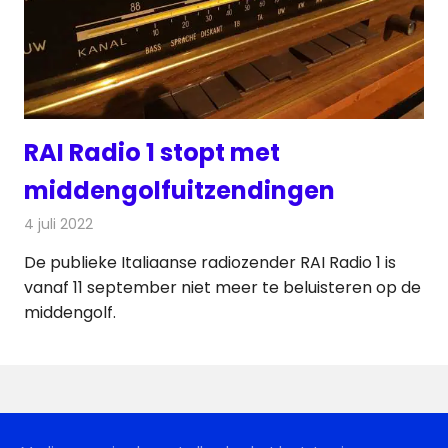
RAI Radio 1 stopt met
middengolfuitzendingen
4 juli 2022
Redactie
Radionieuws
De publieke Italiaanse radiozender RAI Radio 1 is
vanaf 11 september niet meer te beluisteren op de
middengolf.