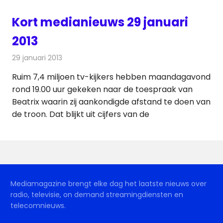
Kort medianieuws 29 januari
2013
29 januari 2013
Redactie
Andere media over de media
Ruim 7,4 miljoen tv-kijkers hebben maandagavond
rond 19.00 uur gekeken naar de toespraak van
Beatrix waarin zij aankondigde afstand te doen van
de troon. Dat blijkt uit cijfers van de
Mediamagazine brengt elke dag het laatste nieuws over
radio, televisie, on demand streamingdiensten en
telecomnieuws.