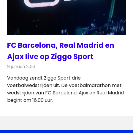
FC Barcelona, Real Madrid en
Ajax live op Ziggo Sport
9 januari 2016
Redactie
Nieuws
,
Televisienieuws
Vandaag zendt Ziggo Sport drie
voetbalwedstrijden uit. De voetbalmarathon met
wedstrijden van FC Barcelona, Ajax en Real Madrid
begint om 16.00 uur.