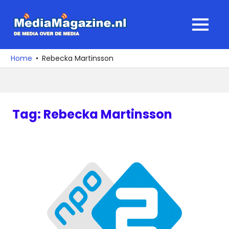
Ga
naar
MediaMagaz
MENU
de
De
inhoud
media
Home
Rebecka Martinsson
over
de
media
Tag:
Rebecka Martinsson