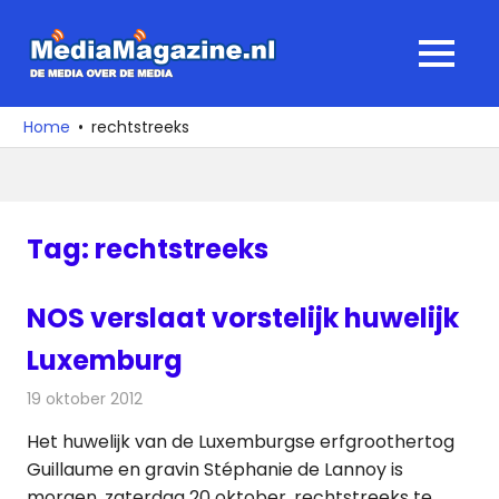
Ga
naar
MediaMagaz
MENU
de
De
inhoud
media
Home
rechtstreeks
over
de
media
Tag:
rechtstreeks
NOS verslaat vorstelijk huwelijk
Luxemburg
19 oktober 2012
Redactie
Televisienieuws
Het huwelijk van de Luxemburgse erfgroothertog
Guillaume en gravin Stéphanie de Lannoy is
morgen, zaterdag 20 oktober, rechtstreeks te