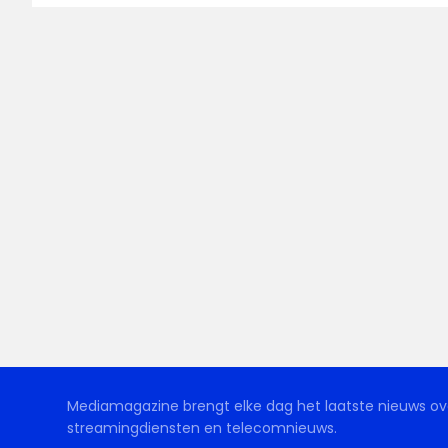
Mediamagazine brengt elke dag het laatste nieuws ove
streamingdiensten en telecomnieuws.