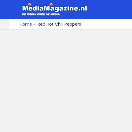
MediaMa
De
Ga
Home
Red Hot Chili Peppers
media
naar
over
de
de
inhoud
media