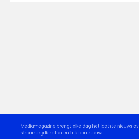
Mediamagazine brengt elke dag het laatste nieuws ove
streamingdiensten en telecomnieuws.